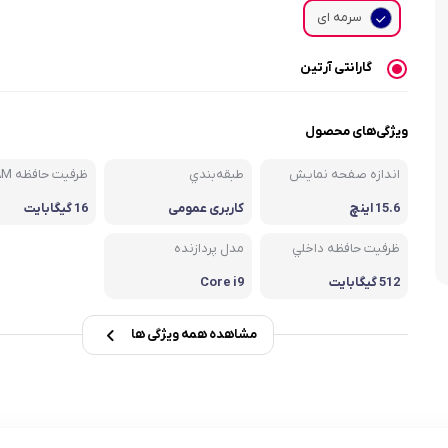
سرمه ای
گارانتی آرتین
ویژگی‌های محصول
اندازه صفحه نمايش
طبقه‌بندي
ظرفيت حافظه RAM
15.6 اينچ
کاربری عمومی
16 گيگابايت
ظرفيت حافظه داخلي
مدل پردازنده
512 گیگابايت
Core i9
مشاهده همه ویژگی ها