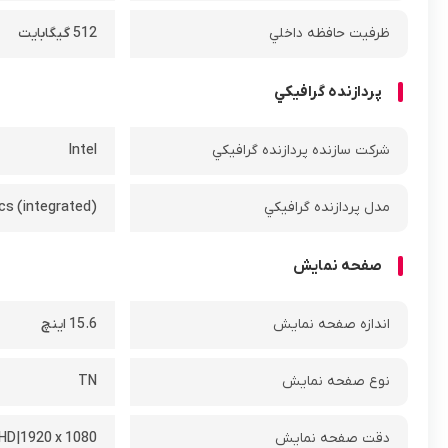
ظرفيت حافظه داخلي
512 گیگابایت
پردازنده گرافيکي
شرکت سازنده پردازنده گرافيکي
Intel
مدل پردازنده گرافيکي
cs (integrated)
صفحه نمايش
اندازه صفحه نمايش
15.6 اينچ
نوع صفحه نمايش
TN
دقت صفحه نمايش
 HD|1920 x 1080