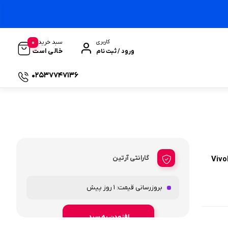
0
سبد خرید
کاربری
خالی است
ورود / ثبت نام
02537747136
گارانتی آرتین
Vivobook
بروزرسانی قیمت:
1 روز پیش
افزودن به سبد