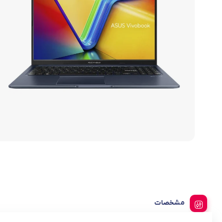
لیست قیمت ساعت های اذان گو و اوقات شرعی
تجهیزات شبکه و ارتباطات
سری ideapad slim 3
لوازم جانبی لپ تاپ
ماشین های اداری
کول پد
محصولات دیگر
مشخصات