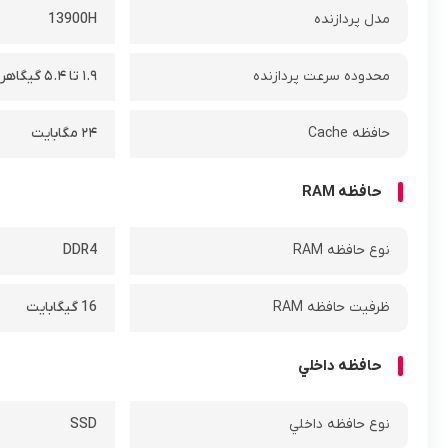
مدل پردازنده
13900H
محدوده سرعت پردازنده
۱.۹ تا ۵.۴ گیگاهرتز
حافظه Cache
۲۴ مگابایت
حافظه RAM
نوع حافظه RAM
DDR4
ظرفيت حافظه RAM
16 گيگابايت
حافظه داخلي
نوع حافظه داخلي
SSD