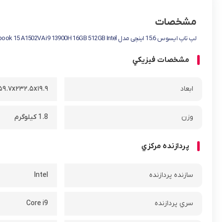
مشخصات
لپ تاپ ایسوس 15.6 اینچی مدل Vivobook 15 A1502VA i9 13900H 16GB 512GB Intel
مشخصات فيزيکي
ابعاد
۳۵۹.۷x۲۳۲.۵x۱۹.۹ میلی‌
وزن
1.8 کیلوگرم
پردازنده مرکزي
سازنده پردازنده
Intel
سري پردازنده
Core i9