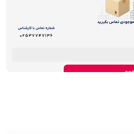
 موجودی تماس بگیرید
شماره‌ تماس‌ با‌ کارشناس
02537747136
ه سبد