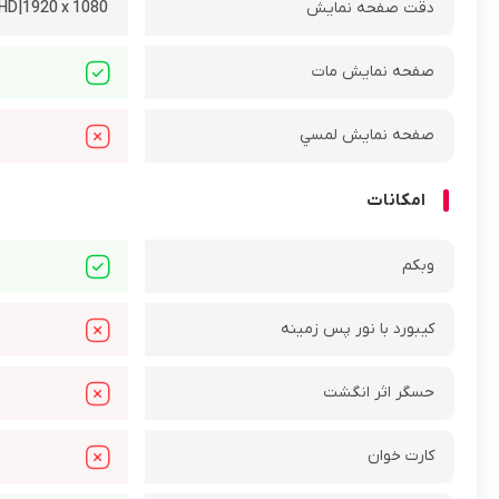
دقت صفحه نمايش
 HD|1920 x 1080
صفحه نمايش مات
صفحه نمايش لمسي
امکانات
وبکم
کيبورد با نور پس زمينه
حسگر اثر انگشت
کارت خوان