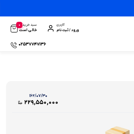
0
سبد خرید
کاربری
خالی است
ورود / ثبت نام
02537747136
۱۶۲/۰۷/۳۰
۲۲۹,۵۵۰,۰۰۰