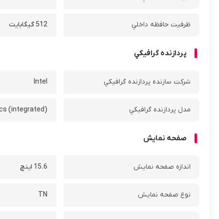
ظرفيت حافظه داخلي
512 گیگابایت
پردازنده گرافيکي
شرکت سازنده پردازنده گرافيکي
Intel
مدل پردازنده گرافيکي
cs (integrated)
صفحه نمايش
اندازه صفحه نمايش
15.6 اينچ
نوع صفحه نمايش
TN