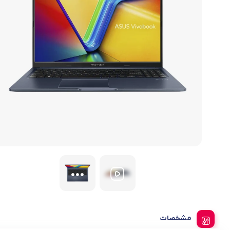
لیست قیمت ساعت های اذان گو و اوقات شرعی
تجهیزات شبکه و ارتباطات
سری ideapad slim 3
لوازم جانبی لپ تاپ
ماشین های اداری
کول پد
محصولات دیگر
مشخصات