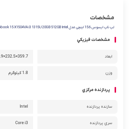
مشخصات
لپ تاپ ایسوس 15.6 اینچی مدل Vivobook 15 X1504VA i3 1315U 20GB 512GB Intel
مشخصات فيزيکي
ابعاد
359.7×232.5×17.9 میلی متر
وزن
1.8 کیلوگرم
پردازنده مرکزي
سازنده پردازنده
Intel
سري پردازنده
Core i3