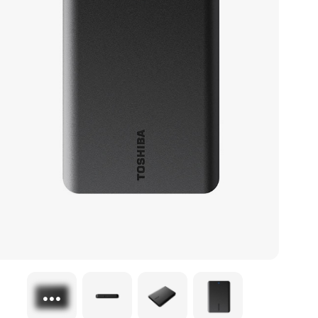
لیست قیمت ساعت های اذان گو و اوقات شرعی
تجهیزات شبکه و ارتباطات
سری ideapad slim 3
لوازم جانبی لپ تاپ
ماشین های اداری
کول پد
محصولات دیگر