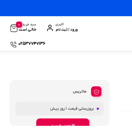
0
سبد خرید
کاربری
خالی است
ورود / ثبت نام
02537747136
ماتریس
بروزرسانی قیمت:
1 روز پیش
افزودن به سبد