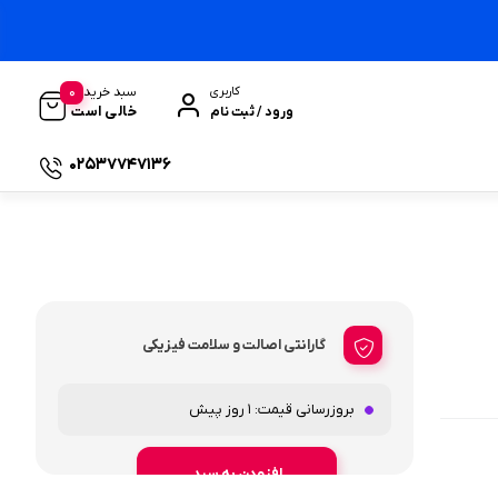
0
سبد خرید
کاربری
خالی است
ورود / ثبت نام
02537747136
گارانتی اصالت و سلامت فیزیکی
بروزرسانی قیمت:
1 روز پیش
افزودن به سبد