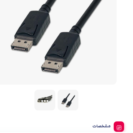
لیست قیمت ساعت های اذان گو و اوقات شرعی
تجهیزات شبکه و ارتباطات
سری ideapad slim 3
لوازم جانبی لپ تاپ
ماشین های اداری
کول پد
محصولات دیگر
مشخصات