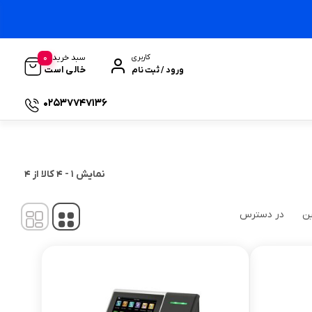
0
سبد خرید
کاربری
خالی است
ورود / ثبت نام
02537747136
نمایش
1
-
4
کالا از
4
ین
در دسترس