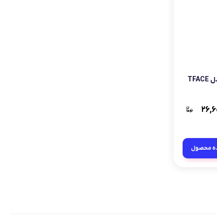
دستگاه کنترل ترددپالیز افزار مدل TFACE
۲۶,۶
ه محصول