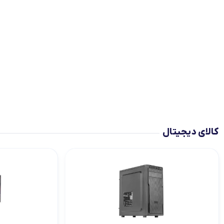
لیست قیمت ساعت های اذان گو و اوقات شرعی
تجهیزات شبکه و ارتباطات
سری ideapad slim 3
لوازم جانبی لپ تاپ
ماشین های اداری
کول پد
محصولات دیگر
کالای دیجیتال