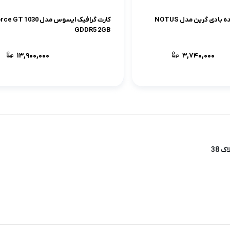
سیستم خنک کننده بادی گرین مدل NOTUS
کارت گرافیک ایسوس مدل  1030
GDDR5 2GB
13,900,000
3,740,000
کارت گرافیک ایسوس مدل  9060 XT
حافظه 16 گیگابایت