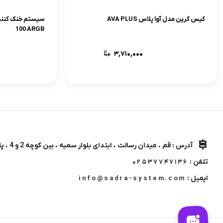
کیس گرین مدل آوا پلاس AVA PLUS
100 ARGB
3,710,000
آدرس : قم ، میدان رسالت ، ابتدای بلوار سمیه ، بین کوچه 2 و 4 ، پلاک 38
تلفن :
02537747136
ایمیل :
info@sadra-system.com
پاور گرین 1200 وات مدل GP1200B-GXD
کیس گرین مدل Z5 SURENA
White