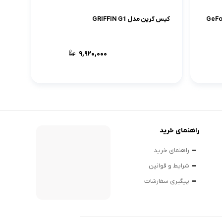
GeForce GT
کیس گرین مدل GRIFFIN G1
9,920,000
راهنمای خرید
راهنمای خرید
شرایط و قوانین
پیگیری سفارشات
Dual RX
پاور گرین GP400A-ECO D 80 Plus Bronze
توان 400 وات