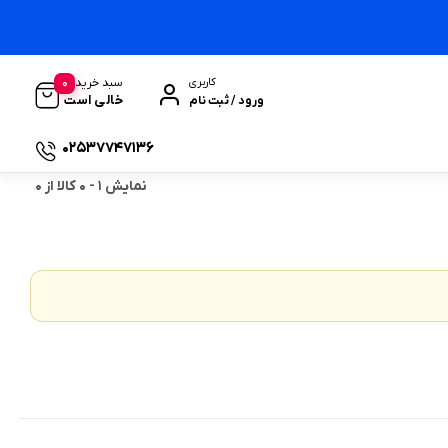
0
سبد خرید
کاربری
خالی است
ورود / ثبت نام
02537747136
نمایش
1
-
0
کالا از
0