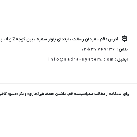
لیست قیمت ساعت های اذان گو و اوقات شرعی
تجهیزات شبکه و ارتباطات
سری ideapad slim 3
لوازم جانبی لپ تاپ
ماشین های اداری
کول پد
محصولات دیگر
آدرس : قم ، میدان رسالت ، ابتدای بلوار سمیه ، بین کوچه 2 و 4 ، پلاک 38
تلفن :
02537747136
ایمیل :
info@sadra-system.com
برای استفاده از مطالب صدراسیستم قم ، داشتن «هدف غیرتجاری» و ذکر «منبع» کاف