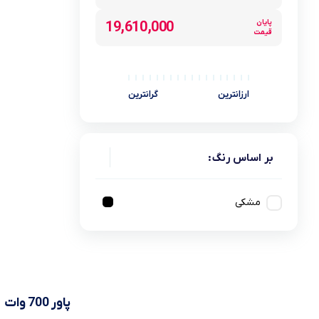
لیست قیمت ساعت های اذان گو و اوقات شرعی
تجهیزات شبکه و ارتباطات
سری ideapad slim 3
پایان
19,610,000
قیمت
لوازم جانبی لپ تاپ
ماشین های اداری
کول پد
محصولات دیگر
ارزانترین
گرانترین
بر اساس رنگ:
مشکی
پاور 700 وات