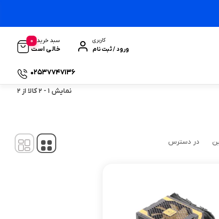
0
سبد خرید
کاربری
خالی است
ورود / ثبت نام
02537747136
نمایش
1
-
2
کالا از
2
ین
در دسترس