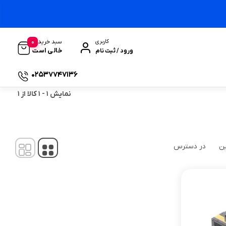
0
سبد خرید
کاربری
خالی است
ورود / ثبت نام
02537747136
نمایش
1
-
1
کالا از
1
ین
در دسترس