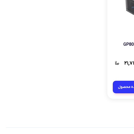
 مدل GP800A-UK
۲۱,۷
ه محصول