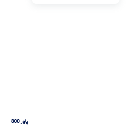
لیست قیمت ساعت های اذان گو و اوقات شرعی
تجهیزات شبکه و ارتباطات
سری ideapad slim 3
لوازم جانبی لپ تاپ
ماشین های اداری
کول پد
محصولات دیگر
پاور 800