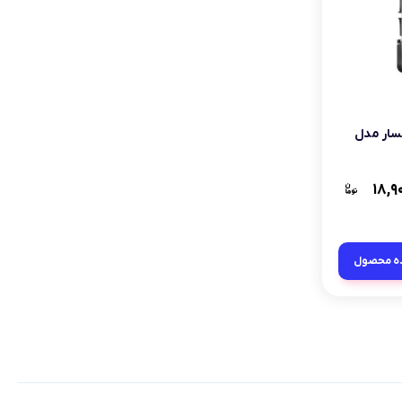
 اینترنال SATA III لکسار مدل
۱۸,۹
ه محصول