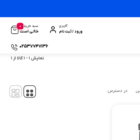
0
سبد خرید
کاربری
خالی است
ورود / ثبت نام
02537747136
نمایش
1
-
1
کالا از
1
ین
در دسترس