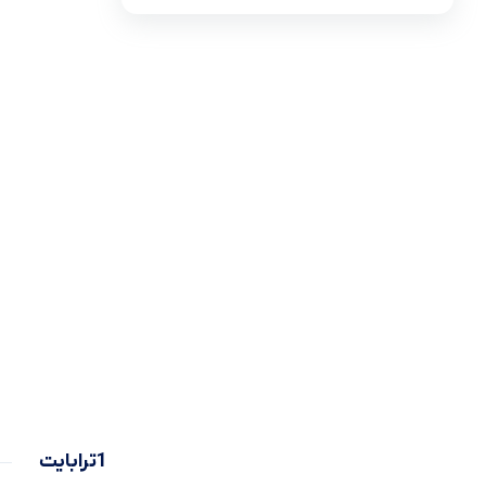
لیست قیمت ساعت های اذان گو و اوقات شرعی
تجهیزات شبکه و ارتباطات
سری ideapad slim 3
لوازم جانبی لپ تاپ
ماشین های اداری
کول پد
محصولات دیگر
1ترابایت