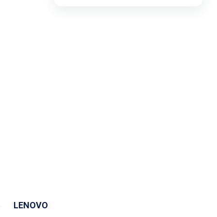
لیست قیمت ساعت های اذان گو و اوقات شرعی
تجهیزات شبکه و ارتباطات
سری ideapad slim 3
لوازم جانبی لپ تاپ
ماشین های اداری
کول پد
محصولات دیگر
LENOVO