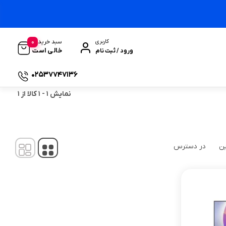
0
سبد خرید
کاربری
خالی است
ورود / ثبت نام
02537747136
نمایش
1
-
1
کالا از
1
ین
در دسترس