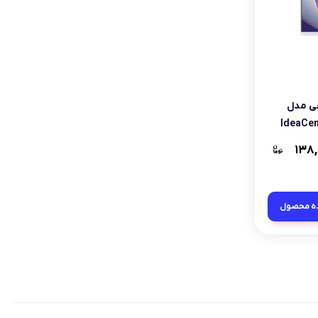
All in لنوو 24 اینچی مدل
۱۳۸,
ه محصول