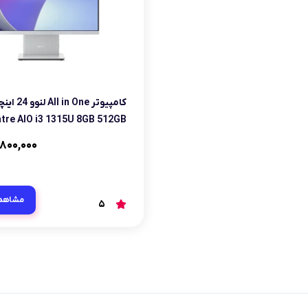
کامپیوتر  One
IdeaCentre AIO i3 1315U 8GB 512GB
۸۰۰,۰۰۰
مشاهد
5