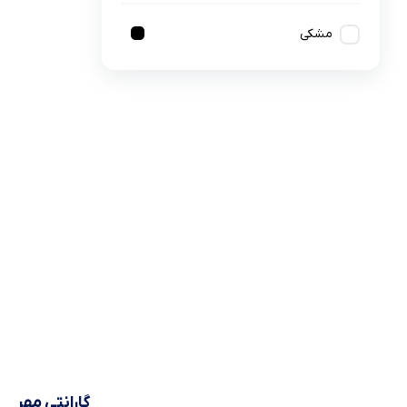
لیست قیمت ساعت های اذان گو و اوقات شرعی
تجهیزات شبکه و ارتباطات
سری ideapad slim 3
مشکی
لوازم جانبی لپ تاپ
ماشین های اداری
کول پد
محصولات دیگر
گارانتی مهر