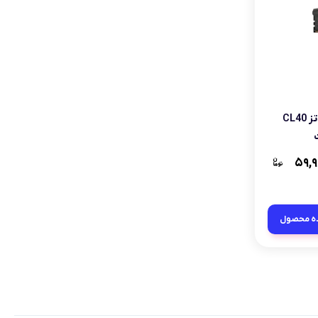
رم کامپیوتر DDR5 5600 مگاهرتز CL40
۵۹,۹
ه محصول