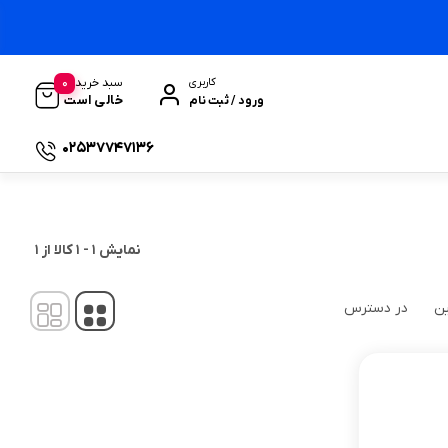
0
سبد خرید
کاربری
خالی است
ورود / ثبت نام
02537747136
نمایش
1
-
1
کالا از
1
ین
در دسترس