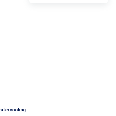
لیست قیمت ساعت های اذان گو و اوقات شرعی
تجهیزات شبکه و ارتباطات
سری ideapad slim 3
لوازم جانبی لپ تاپ
ماشین های اداری
کول پد
محصولات دیگر
atercooling