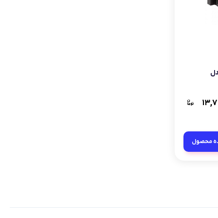
دل
۱۳,۷
ه محصول