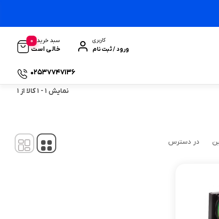
0
سبد خرید
کاربری
خالی است
ورود / ثبت نام
02537747136
نمایش
1
-
1
کالا از
1
ین
در دسترس